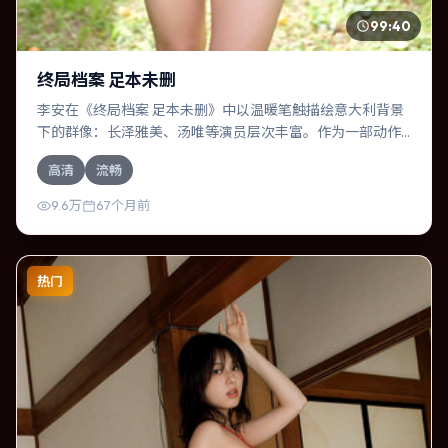
99:40
终局档案 足本未删
李安在《终局档案 足本未删》中以温暖笔触描绘意大利背景
下的群像：长泽雅美、汤唯等演员层次丰富。作为一部动作
作品，故事从日常裂缝切入，逐步推向不可逆转的结局；视
高清
流畅
听语言统一，情感落点克制有力。
9.6万
67个月前
热门