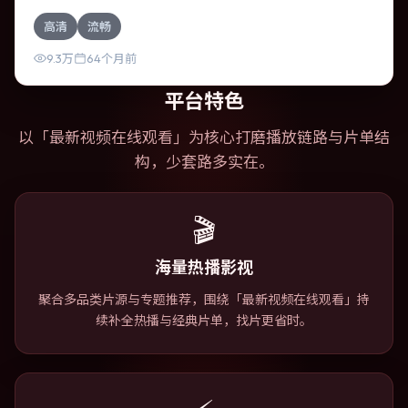
相互咬合，凯特·布兰切特、赞达亚的对手戏尤为出彩。导演
高清
流畅
李安善于在长镜头中积蓄张力，本片亦在俄罗斯实地取景，
增强真实质感。
9.3万
64个月前
平台特色
以「
最新视频在线观看
」为核心打磨播放链路与片单结
构，少套路多实在。
🎬
海量热播影视
聚合多品类片源与专题推荐，围绕「最新视频在线观看」持
续补全热播与经典片单，找片更省时。