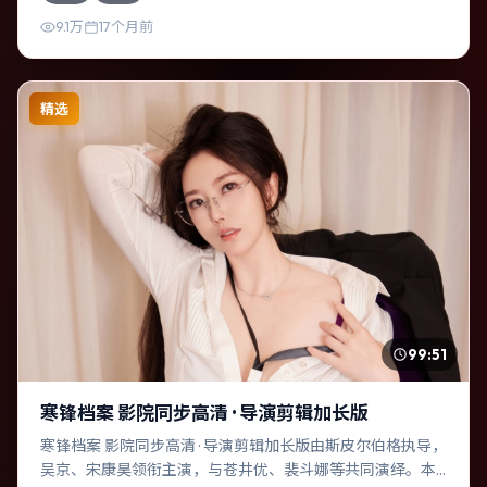
增强真实质感。
9.1万
17个月前
精选
99:51
寒锋档案 影院同步高清 · 导演剪辑加长版
寒锋档案 影院同步高清 · 导演剪辑加长版由斯皮尔伯格执导，
吴京、宋康昊领衔主演，与苍井优、裴斗娜等共同演绎。本