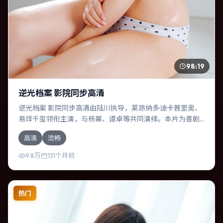
98:19
逆光档案 影院同步高清
逆光档案 影院同步高清由陆川执导，莱昂纳多·迪卡普里奥、
易烊千玺领衔主演，与杨幂、谭卓等共同演绎。本片为喜剧
类型，主要班底与取景来自中国大陆。一次跨国行动在暴雨
高清
流畅
夜失控，信任瞬间崩塌。影片整体气质冷峻，节奏紧凑，人
物动机清晰，适合喜欢强情节与细腻表演的观众。
9.8万
131个月前
热门