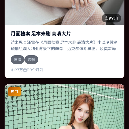
99:11
月面档案 足本未删 高清大片
达米恩·查泽雷在《月面档案 足本未删 高清大片》中以冷峻笔
触描绘澳大利亚背景下的群像：迈克尔·法斯宾德、段奕宏等
演员层次丰富。作为一部冒险作品，故事从日常裂缝切入，
高清
流畅
逐步推向不可逆转的结局；视听语言统一，情感落点克制有
力。
9.7万
110个月前
热门