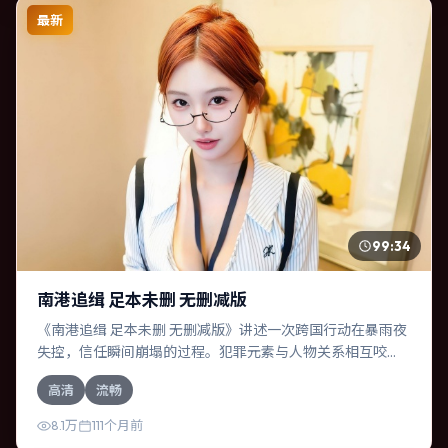
最新
99:34
南港追缉 足本未删 无删减版
《南港追缉 足本未删 无删减版》讲述一次跨国行动在暴雨夜
失控，信任瞬间崩塌的过程。犯罪元素与人物关系相互咬
合，苍井优、凯特·布兰切特的对手戏尤为出彩。导演薛晓路
高清
流畅
善于在长镜头中积蓄张力，本片亦在泰国实地取景，增强真
实质感。
8.1万
111个月前