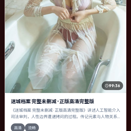
99:36
迷城档案 完整未删减 · 正版高清完整版
《迷城档案 完整未删减 · 正版高清完整版》讲述人工智能介入
司法审判，人性边界遭遇拷问的过程。传记元素与人物关系
相互咬合，周冬雨、佛罗伦斯·珀的对手戏尤为出彩。导演李
高清
流畅
安善于在长镜头中积蓄张力，本片亦在澳大利亚实地取景，