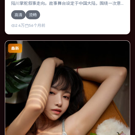
陆川掌舵叙事走向。故事舞台设定于中国大陆，围绕一次意
外选择展开连锁反应；配乐与色彩高度服务于主题，结尾留
高清
流畅
白耐人寻味。
2.4万
56个月前
最新