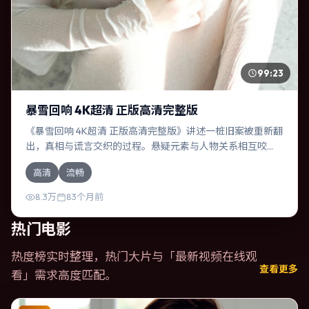
99:23
暴雪回响 4K超清 正版高清完整版
《暴雪回响 4K超清 正版高清完整版》讲述一桩旧案被重新翻
出，真相与谎言交织的过程。悬疑元素与人物关系相互咬
合，王凯、基里安·墨菲的对手戏尤为出彩。导演奉俊昊善于
高清
流畅
在长镜头中积蓄张力，本片亦在英国实地取景，增强真实质
感。
8.3万
83个月前
热门电影
热度榜实时整理，热门大片与「
最新视频在线观
查看更多
看
」需求高度匹配。