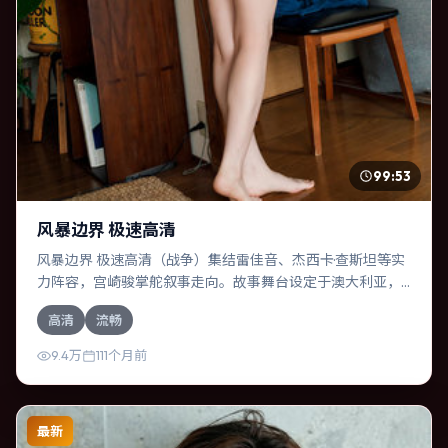
99:53
风暴边界 极速高清
风暴边界 极速高清（战争）集结雷佳音、杰西卡·查斯坦等实
力阵容，宫崎骏掌舵叙事走向。故事舞台设定于澳大利亚，
围绕一次意外选择展开连锁反应；配乐与色彩高度服务于主
高清
流畅
题，结尾留白耐人寻味。
9.4万
111个月前
最新