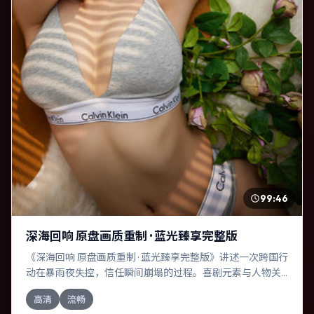
99:46
深海回响 原盘画质重制 · 蓝光臻享完整版
《深海回响 原盘画质重制 · 蓝光臻享完整版》讲述一次跨国行
动在暴雨夜失控，信任瞬间崩塌的过程。喜剧元素与人物关
系相互咬合，凯特·布兰切特、吴京的对手戏尤为出彩。导演
高清
流畅
朴赞郁善于在长镜头中积蓄张力，本片亦在泰国实地取景，