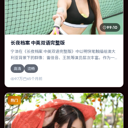
99:10
长夜档案 中英双语完整版
宁浩在《长夜档案 中英双语完整版》中以明快笔触描绘澳大
利亚背景下的群像：雷佳音、王凯等演员层次丰富。作为一
部科幻作品，故事从日常裂缝切入，逐步推向不可逆转的结
高清
流畅
局；视听语言统一，情感落点克制有力。
9.7万
65个月前
热门