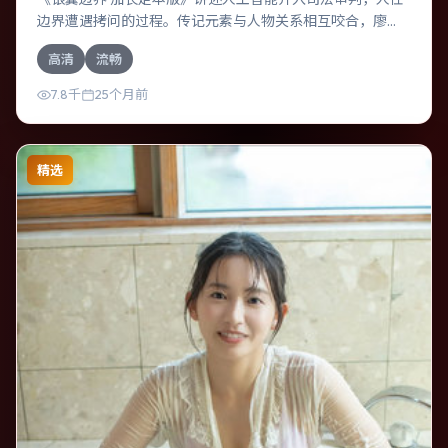
边界遭遇拷问的过程。传记元素与人物关系相互咬合，廖
凡、周冬雨的对手戏尤为出彩。导演诺兰善于在长镜头中积
高清
流畅
蓄张力，本片亦在日本实地取景，增强真实质感。
7.8千
25个月前
精选