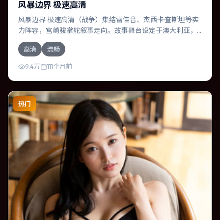
风暴边界 极速高清
风暴边界 极速高清（战争）集结雷佳音、杰西卡·查斯坦等实
力阵容，宫崎骏掌舵叙事走向。故事舞台设定于澳大利亚，
围绕一次意外选择展开连锁反应；配乐与色彩高度服务于主
高清
流畅
题，结尾留白耐人寻味。
9.4万
111个月前
热门