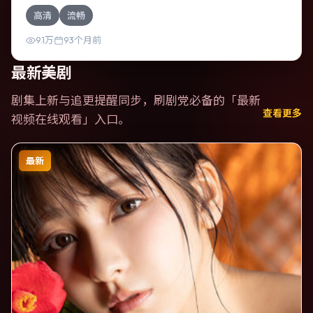
片为犯罪类型，主要班底与取景来自加拿大。一桩旧案被重
高清
流畅
新翻出，真相与谎言交织。影片整体气质温暖，节奏紧凑，
人物动机清晰，适合喜欢强情节与细腻表演的观众。
9.1万
93个月前
最新美剧
剧集上新与追更提醒同步，刷剧党必备的「
最新
查看更多
视频在线观看
」入口。
最新