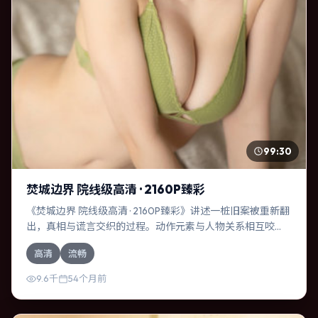
99:30
焚城边界 院线级高清 · 2160P臻彩
《焚城边界 院线级高清 · 2160P臻彩》讲述一桩旧案被重新翻
出，真相与谎言交织的过程。动作元素与人物关系相互咬
合，张译、廖凡的对手戏尤为出彩。导演新海诚善于在长镜
高清
流畅
头中积蓄张力，本片亦在印度实地取景，增强真实质感。
9.6千
54个月前