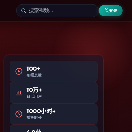
登录
100+
视频总数
10万+
日活用户
1000小时+
播放时长